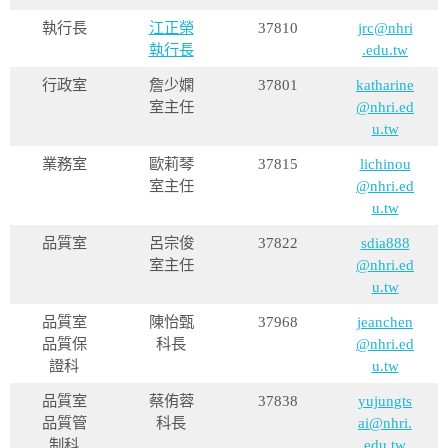
執行長
江正榮
37810
jrc@nhri
執行長
.edu.tw
行政室
詹少嫻
37801
katharine
室主任
@nhri.ed
u.tw
業務室
歐莉琴
37815
lichinou
室主任
@nhri.ed
u.tw
品質室
呂宗俊
37822
sdia888
室主任
@nhri.ed
u.tw
品質室
陳怡甄
37968
jeanchen
品質保
科長
@nhri.ed
證科
u.tw
品質室
蔡侑蓉
37838
yujungts
品質管
科長
ai@nhri.
制科
edu.tw