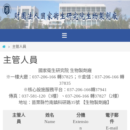
Skip
to
content
Home
主管人員
主管人員
國家衛生研究院 生物製劑廠
※一樓大廳：037-206-166 轉37825；※倉儲：037-206-166 轉
37835
※核心設施服務平台：037-206-166轉37941
傳真：037-581-120（3樓）、037-206-166 轉37827（2樓）
地址：苗栗縣竹南鎮科研路35號 【生物製劑廠】
主管人
姓名
分機
電子郵
員
Name
Extensio
件
n
E-mail