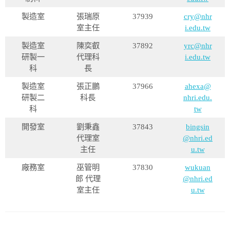
製造室
張瑞原
37939
cry@nhr
室主任
i.edu.tw
製造室
陳奕叡
37892
yrc@nhr
研製一
代理科
i.edu.tw
科
長
製造室
張正鵬
37966
ahexa@
研製二
科長
nhri.edu.
科
tw
開發室
劉秉鑫
37843
bingsin
代理室
@nhri.ed
主任
u.tw
廠務室
巫管明
37830
wukuan
郎 代理
@nhri.ed
室主任
u.tw