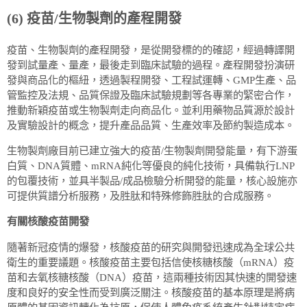
(6) 疫苗/生物製劑的產程開發
疫苗、生物製劑的產程開發，是從開發標的的確認，經過轉譯開
發到試量產、量產，最後走到臨床試驗的過程。產程開發扮演研
發與商品化的樞紐，透過製程開發、工程試運轉、GMP生產、品
管監控及法規、品質保證及臨床試驗規劃等各專業的緊密合作，
推動新穎疫苗或生物製劑走向商品化。並利用藥物品質源於設計
及實驗設計的概念，提升產品品質、生產效率及節約製造成本。
生物製劑廠目前已建立強大的疫苗/生物製劑開發能量，有下游蛋
白質、DNA質體、mRNA純化等優良的純化技術，具備執行LNP
的包覆技術，並具半製品/成品檢驗分析開發的能量，核心設施亦
可提供質譜分析服務，及胜肽和特殊修飾胜肽的合成服務。
有關核酸疫苗開發
隨著新冠疫情的爆發，核酸疫苗的研究與開發迅速成為全球公共
衛生的重要議題。核酸疫苗主要包括信使核糖核酸（mRNA）疫
苗和去氧核糖核酸（DNA）疫苗，這兩種技術因其快速的開發速
度和良好的安全性而受到廣泛關注。核酸疫苗的基本原理是將病