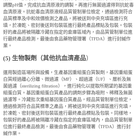
調整pH值，完成抗血清原液的調製，再進行無菌過濾得到抗蛇毒
血清原液。抗蛇毒血清原液經品質管制單位檢定，通過檢測符合
品質標準及中和效價檢測之產品，將被送到中央充填區進行充
填，於凍乾、密封後送到包裝區進行最終產品標貼及包裝。包裝
好的產品將被隔離冷藏在指定的倉庫區域內，由品質管制單位進
行最終產品檢測，最後由食品藥物管理署（TFDA）進行封緘作
業。
(5)
生物製劑（
其他抗血清產品
）
運用製造區場所與設備，生產基因重組蛋白質製劑，基因重組蛋
白質經過離心分離、微過濾（MF）、超過濾（UF）、層析及無
菌過濾（sterilizing filtration），進行純化以提取所期望的基因重
組蛋白質。基因重組蛋白質產品的調劑步驟為吸附、稀釋及無菌
過濾等。冷藏批次重組基因蛋白質產品，經品質管制單位檢定，
通過檢測符合品質標準之產品，將被送到中央充填區進行充填，
於凍乾、密封後送到包裝區進行最終產品標貼及包裝。同樣地，
包裝好的產品將被隔離冷藏在指定的倉庫區域內，由品質管制單
位進行最終產品檢測，最後由食品藥物管理署（TFDA）進行封
緘作業。