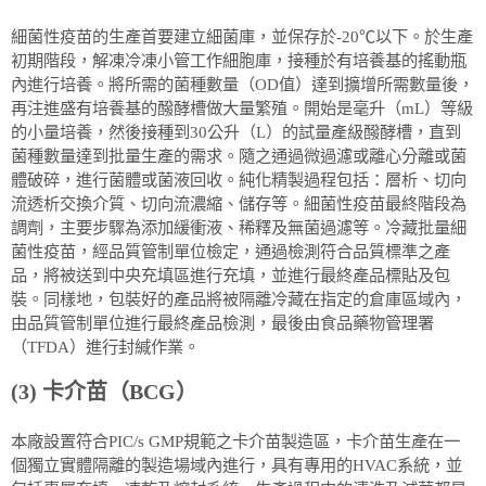
細菌性疫苗的生產首要建立細菌庫，並保存於-20℃以下。於生產
初期階段，解凍冷凍小管工作細胞庫，接種於有培養基的搖動瓶
內進行培養。將所需的菌種數量（OD值）達到擴增所需數量後，
再注進盛有培養基的醱酵槽做大量繁殖。開始是毫升（mL）等級
的小量培養，然後接種到30公升（L）的試量產級醱酵槽，直到
菌種數量達到批量生產的需求。隨之通過微過濾或離心分離或菌
體破碎，進行菌體或菌液回收。純化精製過程包括：層析、切向
流透析交換介質、切向流濃縮、儲存等。細菌性疫苗最終階段為
調劑，主要步驟為添加緩衝液、稀釋及無菌過濾等。冷藏批量細
菌性疫苗，經品質管制單位檢定，通過檢測符合品質標準之產
品，將被送到中央充填區進行充填，並進行最終產品標貼及包
裝。同樣地，包裝好的產品將被隔離冷藏在指定的倉庫區域內，
由品質管制單位進行最終產品檢測，最後由食品藥物管理署
（TFDA）進行封緘作業。
(3) 卡介苗（BCG）
本廠設置符合PIC/s GMP規範之卡介苗製造區，卡介苗生產在一
個獨立實體隔離的製造場域內進行，具有專用的HVAC系統，並