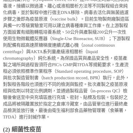
毒液，接續以微過濾、離心或液相層析方法等不同製程組合來純
化病毒，並於製程中進行宿主DNA移除、病毒去活化與無菌過濾
步驟之後即為疫苗原液（vaccine bulk）。目前生物製劑廠製造區
具備一P2等級實驗室可用以建立病毒種庫與工作庫。在上游製程
方面設置有細胞轉瓶培養系統、50公升與產製級200公升一次性
使用生物微載體反應器（Single-Use Bioreactor, SUB）；下游製程
則配備有超高速蔗糖梯度連續式離心機（zonal continuous
centrifuge）與AKTA系列量產級液相層析（liquid
chromatography）純化系統。為保證品質與產品安全性，疫苗產
製之場所與過程皆須符合PIC/s GMP與TFDA等規範要求，生產流
程必須依照標準作業程序（Standard operating procedure, SOP）
與批次製造管制書（batch production record, BPR）執行，此外，
對製程各階段也須進行不同的檢測與監控。批次產製之疫苗原液
經與佐劑以特定比例調劑，並通過製程品管（in-process QC）檢
驗後會送至中央充填區進行充填、密封、貼標及包裝。包裝好之
成品將被隔離置放於指定之倉庫冷藏室，由品管單位進行最終產
品檢測並放行後，最後由衛生福利部食品藥物管理署（食藥署，
TFDA）進行封緘作業。
(2) 細菌性疫苗