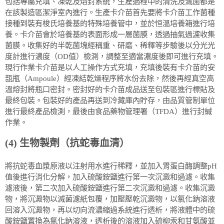
包括專屬充填、凍乾及熔封系統，生產過程中的清洗及滅菌都是
在該製造區潔淨室內進行。生產卡介苗首先要將卡介苗工作菌種
接種到裝有梭氏培養基的特殊培養管中，並於恒溫培養箱進行培
養。卡介苗會於培養基的表面形成一層菌膜，透過抽氣過濾收集
菌膜。收集好的半乾菌塊經稱重、研磨、稀釋等步驗後以分光光
度計進行濃度（OD值）檢測，調整至適當濃度後即可進行充填。
現行作業卡介苗是以人工操作方式充填，充填後裝有卡介苗的安
瓿瓶（Ampoule）經凍結乾燥程序將水份去除，然後再經真空高
溫熔封將瓶口密封。密封好的卡介苗成品送至包裝區進行標貼及
最終包裝。包裝好的產品再送到冷藏庫內貯存，由品質管制單位
進行最終產品檢測，最後由食品藥物管理署（TFDA）進行封緘
作業。
(4) 生物製劑（抗蛇毒血清）
將抗蛇毒血漿原液以注射用水進行稀釋，並加入胃蛋白酶調整pH
值後進行消化分解，加入硫酸銨鹽進行第一次沉澱和過濾。收集
濾液後，第二次加入硫酸銨鹽進行第二次沉澱和過濾。收集沉澱
物，將沉澱物以滅菌濾紙包覆，加壓壓乾沉澱物，以氯化鈉溶液
回溶入沉澱物，再以切向流濃縮過系統進行透析，將液體中的硫
酸銨鹽置換為氯化鈉溶液，透析後的溶液加入硫柳汞和甘氨酸並