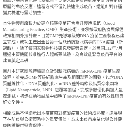
原體的基因資訊轉化為抗原，促使人體免疫系統產生針對特定病
原體的免疫反應，這種方式不僅能快速生成疫苗，還能針對各種
變異株進行靈活調整。
本生物製劑廠致力於建立核酸疫苗符合良好製造規範（Good
Manufacturing Practice, GMP）生產技術，並承接政府防疫與保健
政策相關外接計畫。目前GMP先導等級的DNA 疫苗生產製程已建
立完成，成功生產出全台第一個能預防新冠病毒的DNA疫苗（新
冠敵），除了獲國家藥物科技研究發展獎肯定，於民國112年7月
通過主管機關核准進行人體新藥試驗，為高效能緊急疫苗平台的
建置奠定基礎。
目前本研究團隊持續建立針對新冠病毒的 mRNA-LNP 疫苗生產
流程，並完成GMP等級細胞庫生產及相關製程的開發，包含DNA
質體線性化、DNA質體純化、mRNA體外轉錄及脂質奈米顆粒
（Lipid Nanoparticle, LNP）包覆等製程，完成參數優化與擴大量
產測試，初步在動物試驗中證明了mRNA-LNP 疫苗的有效性與良
好安全性。
相關成果不僅顯示出本疫苗廠對核酸疫苗的技術成熟度，還展現
了在防疫與公衛策略中的重要價值，為未來疫苗產業化與公共健
康防護提供堅實保障。