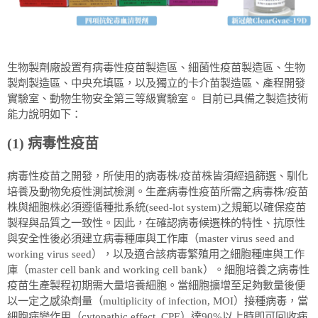
生物製劑廠設置有病毒性疫苗製造區、細菌性疫苗製造區、生物
製劑製造區、中央充填區，以及獨立的卡介苗製造區、產程開發
實驗室、動物生物安全第三等級實驗室。 目前已具備之製造技術
能力說明如下：
(1) 病毒性疫苗
病毒性疫苗之開發，所使用的病毒株/疫苗株皆須經過篩選、馴化
培養及動物免疫性測試檢測。生產病毒性疫苗所需之病毒株/疫苗
株與細胞株必須遵循種批系統(seed-lot system)之規範以確保疫苗
製程與品質之一致性。因此，在確認病毒候選株的特性、抗原性
與安全性後必須建立病毒種庫與工作庫（master virus seed and
working virus seed），以及適合該病毒繁殖用之細胞種庫與工作
庫（master cell bank and working cell bank）。細胞培養之病毒性
疫苗生產製程初期需大量培養細胞。當細胞擴增至足夠數量後便
以一定之感染劑量（multiplicity of infection, MOI）接種病毒，當
細胞病變作用（cytopathic effect, CPE）達90%以上時即可回收病